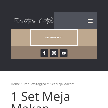
RESPON CEPAT
Home
/ Products tagged “1 Set Meja Makan”
1 Set Meja