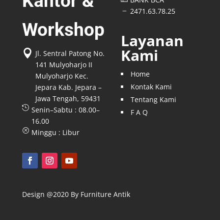
Kantor &
2471.63.78.25
K
Workshop
Layanan
Kami

Jl. Sentral Patong No.
141 Mulyoharjo II
Home
Mulyoharjo Kec.
Kontak Kami
Jepara Kab. Jepara –
Jawa Tengah, 59431
Tentang Kami

Senin–Sabtu : 08.00–
F A Q
16.00
Q
Minggu : Libur
Design @2020 By Furniture Antik