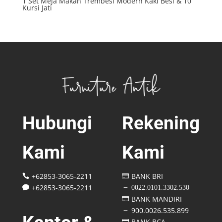
1 Set Meja Makan Trembesi Modern Kaki Besi & 10
Kursi Jati
Hubungi
Rekening
Kami
Kami
+62853-3065-2211
BANK BRI


+62853-3065-2211
0022.0101.3302.530

K
BANK MANDIRI

900.0026.535.899
K
BANK BCA
