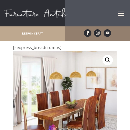
RESPON CEPAT
[seopress_breadcrumbs]