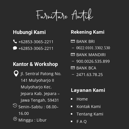
Hubungi Kami
Rekening Kami
BANK BRI
+62853-3065-2211


+62853-3065-2211
0022.0101.3302.530
K

BANK MANDIRI

900.0026.535.899
K
Kantor & Workshop
BANK BCA


Jl. Sentral Patong No.
2471.63.78.25
K
141 Mulyoharjo II
Mulyoharjo Kec.
Layanan Kami
Jepara Kab. Jepara –
Home
Jawa Tengah, 59431

Kontak Kami
Senin–Sabtu : 08.00–
16.00
Tentang Kami
Q
Minggu : Libur
F A Q