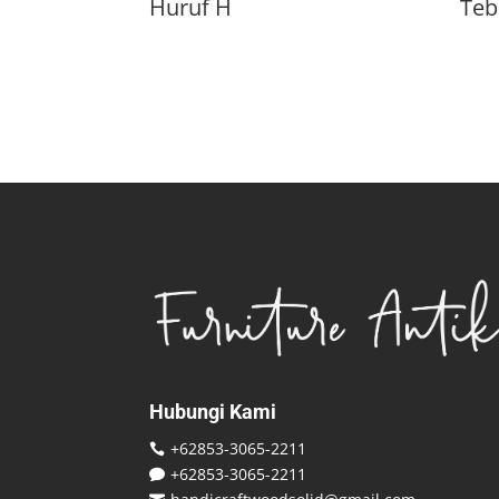
Huruf H
Teb
Hubungi Kami
+62853-3065-2211

+62853-3065-2211
