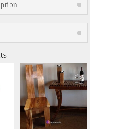
iption
ts