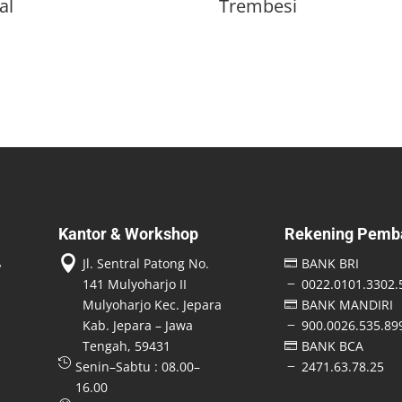
al
Trembesi
Kantor & Workshop
Rekening Pemb

Jl. Sentral Patong No.
BANK BRI

141 Mulyoharjo II
0022.0101.3302.
K
Mulyoharjo Kec. Jepara
BANK MANDIRI

Kab. Jepara – Jawa
900.0026.535.89
K
Tengah, 59431
BANK BCA


Senin–Sabtu : 08.00–
2471.63.78.25
K
16.00