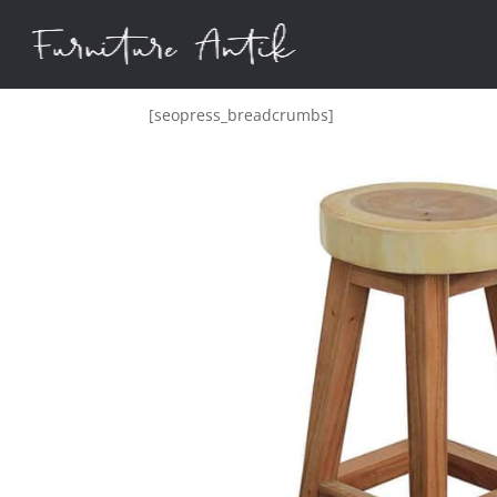
[seopress_breadcrumbs]