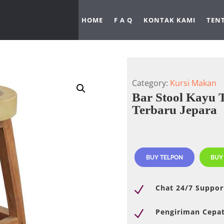
HOME
F A Q
KONTAK KAMI
TEN
Category:
Kursi Makan
Bar Stool Kayu 
Terbaru Jepara
BUY TELPON
BUY
Chat 24/7 Suppor
N
Pengiriman Cepa
N