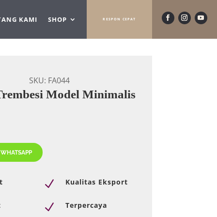
TANG KAMI
SHOP
RESPON CEPAT
SKU:
FA044
Trembesi Model Minimalis
 WHATSAPP
t
Kualitas Eksport
N
t
Terpercaya
N