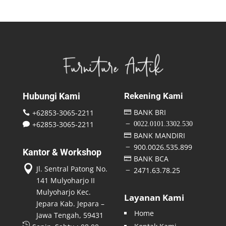
Hubungi Kami
Rekening Kami
BANK BRI
+62853-3065-2211


+62853-3065-2211
0022.0101.3302.530
K

BANK MANDIRI

900.0026.535.899
K
Kantor & Workshop
BANK BCA


Jl. Sentral Patong No.
2471.63.78.25
K
141 Mulyoharjo II
Mulyoharjo Kec.
Layanan Kami
Jepara Kab. Jepara –
Home
Jawa Tengah, 59431
