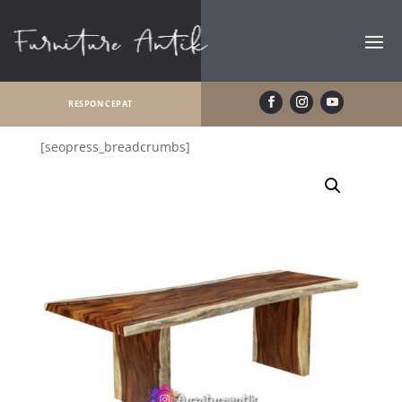
RESPON CEPAT
[seopress_breadcrumbs]