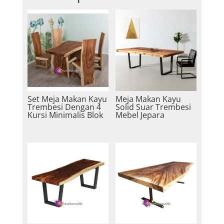
Set Meja Makan Kayu
Meja Makan Kayu
Trembesi Dengan 4
Solid Suar Trembesi
Kursi Minimalis Blok
Mebel Jepara