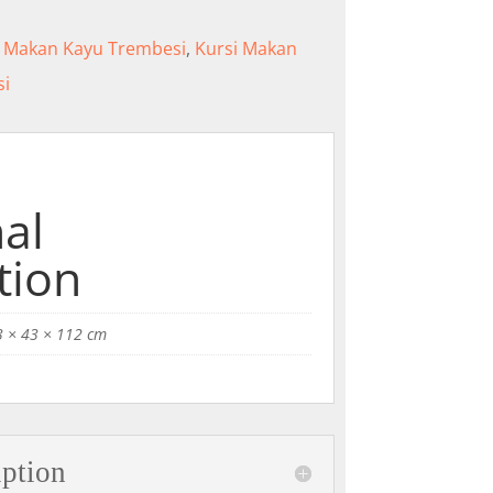
i Makan Kayu Trembesi
,
Kursi Makan
si
al
tion
3 × 43 × 112 cm
iption