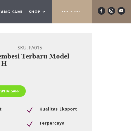
TANG KAMI
SHOP
RESPON CEPAT
SKU:
FA015
embesi Terbaru Model
 H
 WHATSAPP
t
Kualitas Eksport
N
t
Terpercaya
N