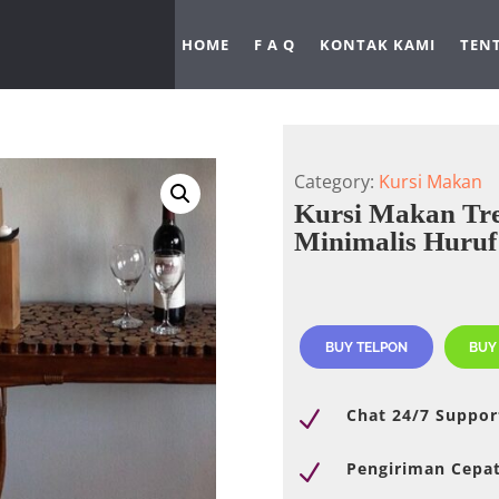
HOME
F A Q
KONTAK KAMI
TEN
Category:
Kursi Makan
Kursi Makan Tr
Minimalis Huruf
BUY TELPON
BUY
Chat 24/7 Suppor
N
Pengiriman Cepa
N