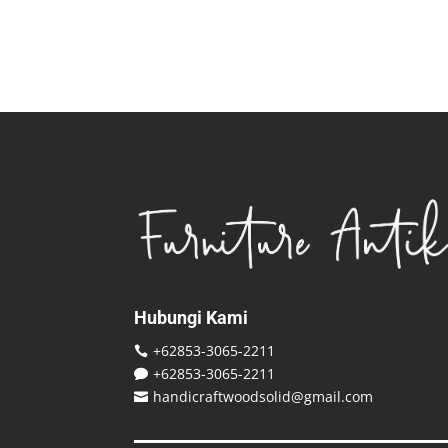
Hubungi Kami
+62853-3065-2211

+62853-3065-2211

handicraftwoodsolid@gmail.com
