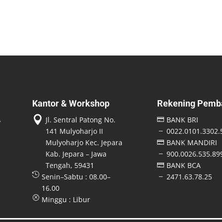
Kantor & Workshop
Rekening Pemb

Jl. Sentral Patong No.
BANK BRI

141 Mulyoharjo II
0022.0101.3302.
K
Mulyoharjo Kec. Jepara
BANK MANDIRI

Kab. Jepara – Jawa
900.0026.535.89
K
Tengah, 59431
BANK BCA


Senin–Sabtu : 08.00–
2471.63.78.25
K
16.00
Q
Minggu : Libur