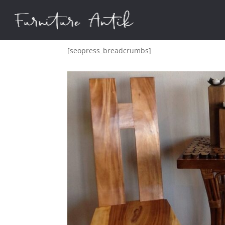
[seopress_breadcrumbs]