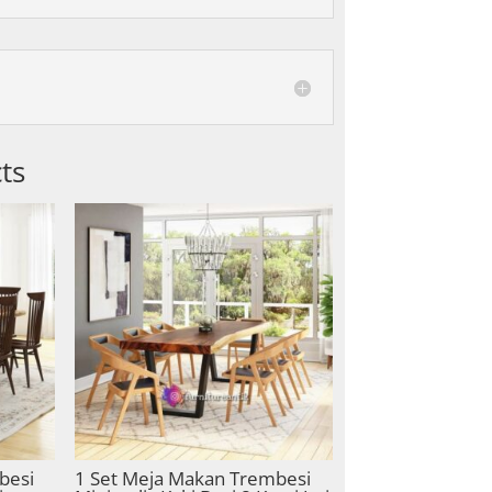
ts
besi
1 Set Meja Makan Trembesi