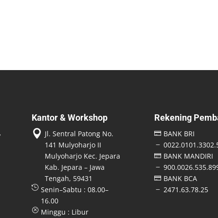
Kantor & Workshop
Rekening Pemb

Jl. Sentral Patong No.
BANK BRI

141 Mulyoharjo II
0022.0101.3302.
K
Mulyoharjo Kec. Jepara
BANK MANDIRI

Kab. Jepara – Jawa
900.0026.535.89
K
Tengah, 59431
BANK BCA


Senin–Sabtu : 08.00–
2471.63.78.25
K
16.00
Q
Minggu : Libur