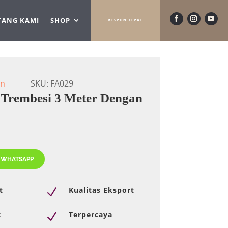
TANG KAMI
SHOP
RESPON CEPAT
an
SKU:
FA029
Trembesi 3 Meter Dengan
 WHATSAPP
t
Kualitas Eksport
N
t
Terpercaya
N