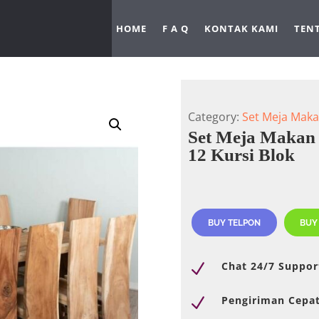
HOME
F A Q
KONTAK KAMI
TEN
Category:
Set Meja Mak
Set Meja Makan 
12 Kursi Blok
BUY TELPON
BUY
Chat 24/7 Suppor
N
Pengiriman Cepa
N