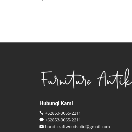
Hubungi Kami
+62853-3065-2211

+62853-3065-2211

handicraftwoodsolid@gmail.com
