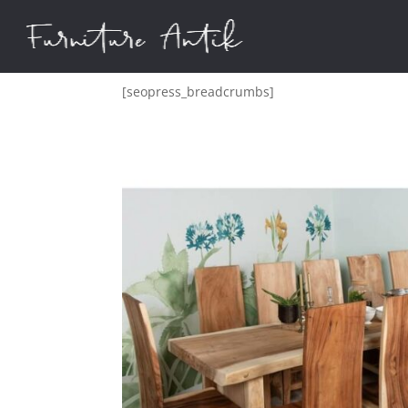
[seopress_breadcrumbs]